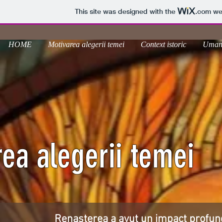
This site was designed with the
.com
web
HOME
Motivarea alegerii temei
Context istoric
Uman
ea alegerii temei
Renașterea a avut un impact profund